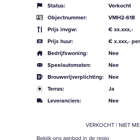
Status:
Verkocht
Objectnummer:
VMH2-618
Prijs invgw:
€ xx.xxx,-
Prijs huur:
€ x.xxx,- p
Bedrijfswoning:
Nee
Speelautomaten:
Nee
Brouwerijverplichting:
Nee
Terras:
Ja
Leveranciers:
Nee
VERKOCHT | NIET M
Bekijk ons aanbod in de regio