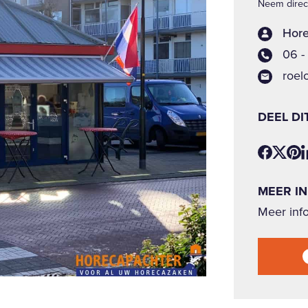
Neem direct
Hore
06 -
roel
DEEL DI
MEER I
Meer info