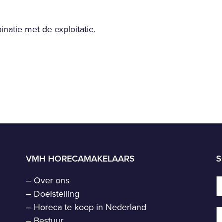
natie met de exploitatie.
VMH HORECAMAKELAARS
S
–
Over ons
–
Doelstelling
–
Horeca te koop in Nederland
–
Bestuur