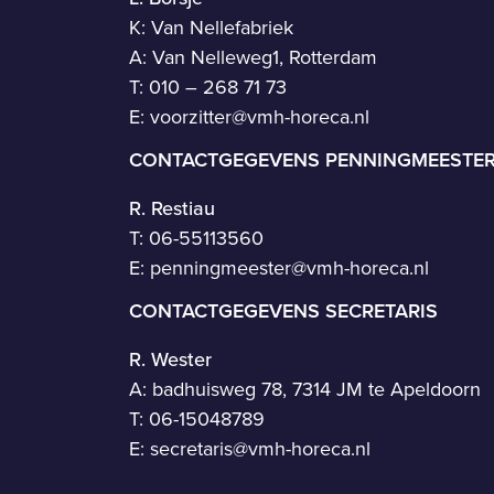
K: Van Nellefabriek
A: Van Nelleweg1, Rotterdam
T: 010 – 268 71 73
E:
voorzitter@vmh-horeca.nl
CONTACTGEGEVENS PENNINGMEESTE
R. Restiau
T:
06-55113560
E:
penningmeester@vmh-horeca.nl
CONTACTGEGEVENS SECRETARIS
R. Wester
A: badhuisweg 78, 7314 JM te Apeldoorn
T:
06-15048789
E:
secretaris@vmh-horeca.nl