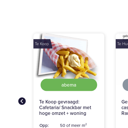
Te Huur
Te Ko
makelaarinhoreca
Gezocht horeca diverse
Pa
casco huurlocaties in de
Randstad
Huu
BO