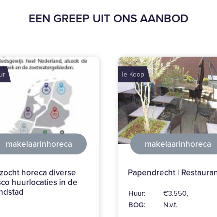
EEN GREEP UIT ONS AANBOD
op
Te Koop
makelaarinhoreca
edensmakelaars
pendrecht | Restaurant
Viszaak te koop
Heerenveen op A1 locat
r:
€3.550,-
Huur:
Op aanvraag
G:
N.v.t.
Opp:
140 m²