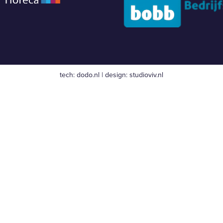
tech:
dodo.nl
|
design:
studioviv.nl