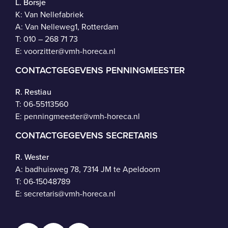
L. Borsje
K: Van Nellefabriek
A: Van Nelleweg1, Rotterdam
T: 010 – 268 71 73
E:
voorzitter@vmh-horeca.nl
CONTACTGEGEVENS PENNINGMEESTER
R. Restiau
T:
06-55113560
E:
penningmeester@vmh-horeca.nl
CONTACTGEGEVENS SECRETARIS
R. Wester
A: badhuisweg 78, 7314 JM te Apeldoorn
T:
06-15048789
E:
secretaris@vmh-horeca.nl