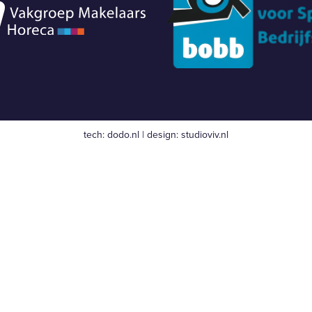
tech:
dodo.nl
|
design:
studioviv.nl