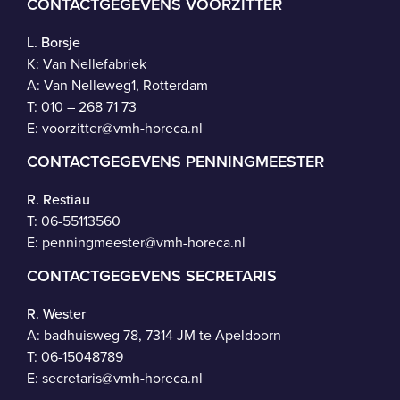
CONTACTGEGEVENS VOORZITTER
L. Borsje
K: Van Nellefabriek
A: Van Nelleweg1, Rotterdam
T: 010 – 268 71 73
E:
voorzitter@vmh-horeca.nl
CONTACTGEGEVENS PENNINGMEESTER
R. Restiau
T:
06-55113560
E:
penningmeester@vmh-horeca.nl
CONTACTGEGEVENS SECRETARIS
R. Wester
A: badhuisweg 78, 7314 JM te Apeldoorn
T:
06-15048789
E:
secretaris@vmh-horeca.nl