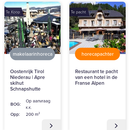
Te Koop
Te pacht
makelaarinhoreca
horecapachter
Oostenrijk Tirol
Restaurant te pacht
Niederau | Apre
van een hotel in de
skihut
Franse Alpen
Schnapshutte
Op aanvraag
BOG:
K.K.
Opp:
200 m²