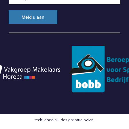
tech:
dodo.nl
|
design:
studioviv.nl