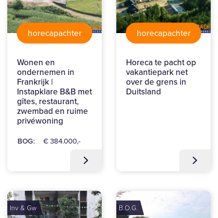
horecapachter
horecapachter
Wonen en
Horeca te pacht op
ondernemen in
vakantiepark net
Frankrijk |
over de grens in
Instapklare B&B met
Duitsland
gîtes, restaurant,
zwembad en ruime
privéwoning
BOG:
€ 384.000,-
Inv & Gw
B.O.G.