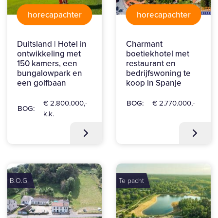
horecapachter
horecapachter
Duitsland | Hotel in
Charmant
ontwikkeling met
boetiekhotel met
150 kamers, een
restaurant en
bungalowpark en
bedrijfswoning te
een golfbaan
koop in Spanje
€ 2.800.000,-
BOG:
€ 2.770.000,-
BOG:
k.k.
B.O.G.
Te pacht