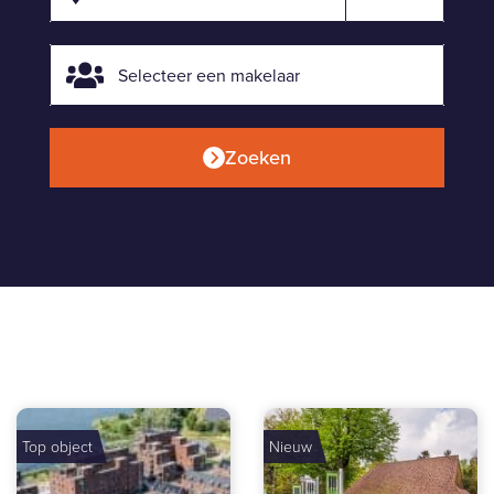
Zoeken
Top object
Nieuw