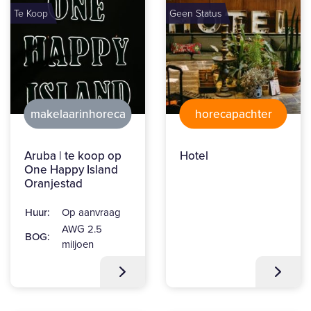
Te Koop
Geen Status
makelaarinhoreca
horecapachter
Aruba | te koop op
Hotel
One Happy Island
Oranjestad
Huur:
Op aanvraag
AWG 2.5
BOG:
miljoen