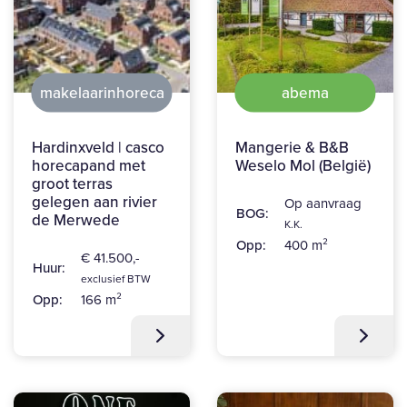
makelaarinhoreca
abema
Hardinxveld | casco
Mangerie & B&B
horecapand met
Weselo Mol (België)
groot terras
gelegen aan rivier
Op aanvraag
BOG:
de Merwede
K.K.
Opp:
400 m²
€ 41.500,-
Huur:
exclusief BTW
Opp:
166 m²