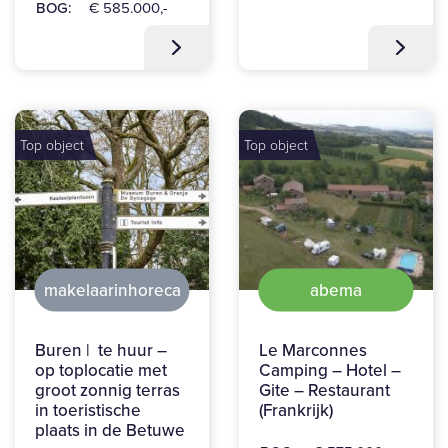
BOG:
€ 585.000,-
Top object
Top object
makelaarinhoreca
abema
Buren | te huur –
Le Marconnes
op toplocatie met
Camping – Hotel –
groot zonnig terras
Gite – Restaurant
in toeristische
(Frankrijk)
plaats in de Betuwe