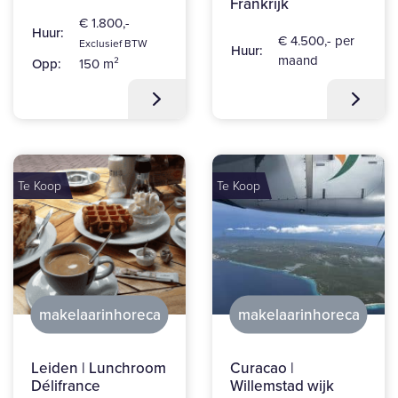
Frankrijk
€ 1.800,-
Huur:
€ 4.500,- per
Exclusief BTW
Huur:
maand
Opp:
150 m²
Te Koop
Te Koop
makelaarinhoreca
makelaarinhoreca
Leiden | Lunchroom
Curacao |
Délifrance
Willemstad wijk