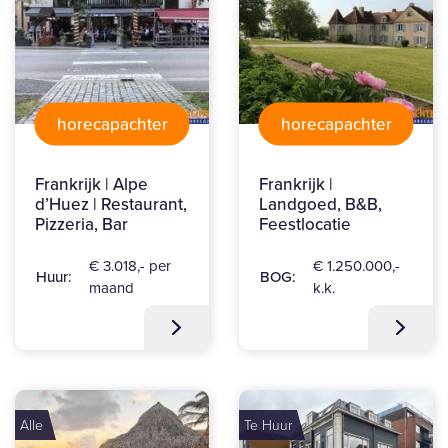
horecapachter
horecapachter
Frankrijk | Alpe
Frankrijk |
d’Huez | Restaurant,
Landgoed, B&B,
Pizzeria, Bar
Feestlocatie
€ 3.018,- per
€ 1.250.000,-
Huur:
BOG:
maand
k.k.
Alle
Te Huur