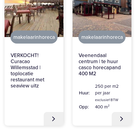
makelaarinhoreca
makelaarinhoreca
VERKOCHT!
Veenendaal
Curacao
centrum | te huur
Willemsstad |
casco horecapand
toplocatie
400 M2
restaurant met
seaview uitz
250 per m2
Huur:
per jaar
exclusief BTW
Opp:
400 m²