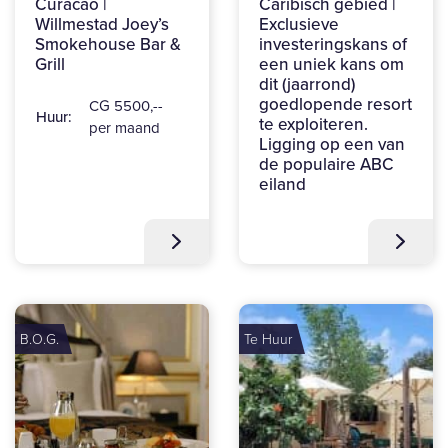
Curacao |
Caribisch gebied |
Willmestad Joey’s
Exclusieve
Smokehouse Bar &
investeringskans of
Grill
een uniek kans om
dit (jaarrond)
goedlopende resort
CG 5500,--
Huur:
te exploiteren.
per maand
Ligging op een van
de populaire ABC
eiland
B.O.G.
Te Huur