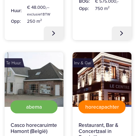
BOG:
€ 575.000,-
€ 48.000,--
Opp:
750 m²
Huur:
exclusief BTW
Opp:
250 m²
Te Huur
Inv & Gw
abema
horecapachter
Casco horecaruimte
Restaurant, Bar &
Hamont (België)
Concertzaal in