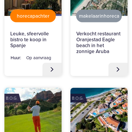
horecapachter
makelaarinhoreca
Leuke, sfeervolle
Verkocht restaurant
bistro te koop in
Oranjestad Eagle
Spanje
beach in het
zonnige Aruba
Huur:
Op aanvraag
B.O.G.
B.O.G.