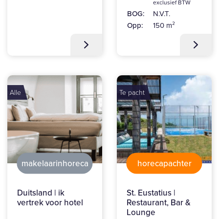
exclusief BTW
BOG:
N.V.T.
Opp:
150 m²
Alle
Te pacht
makelaarinhoreca
horecapachter
Duitsland | ik
St. Eustatius |
vertrek voor hotel
Restaurant, Bar &
Lounge