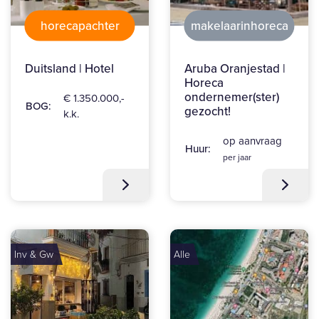
horecapachter
makelaarinhoreca
Duitsland | Hotel
Aruba Oranjestad |
Horeca
ondernemer(ster)
€ 1.350.000,-
BOG:
gezocht!
k.k.
op aanvraag
Huur:
per jaar
Inv & Gw
Alle