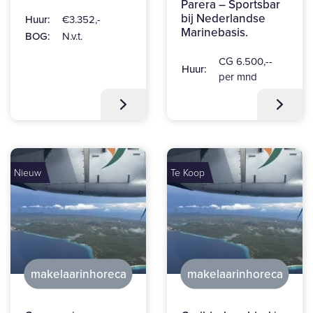
Parera – Sportsbar
bij Nederlandse
Huur:
€3.352,-
Marinebasis.
BOG:
N.v.t.
CG 6.500,--
Huur:
per mnd
Nieuw
Te Koop
makelaarinhoreca
makelaarinhoreca