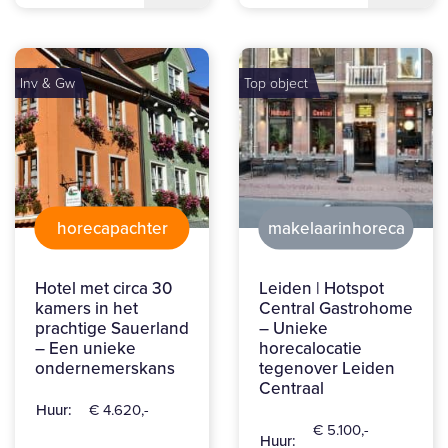
Inv & Gw
Top object
horecapachter
makelaarinhoreca
Hotel met circa 30
Leiden | Hotspot
kamers in het
Central Gastrohome
prachtige Sauerland
– Unieke
– Een unieke
horecalocatie
ondernemerskans
tegenover Leiden
Centraal
Huur:
€ 4.620,-
€ 5.100,-
Huur: