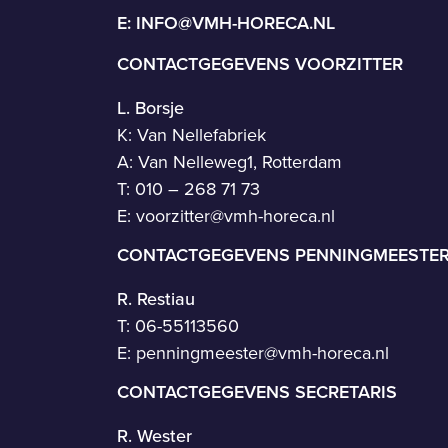
E:
INFO@VMH-HORECA.NL
CONTACTGEGEVENS VOORZITTER
L. Borsje
K: Van Nellefabriek
A: Van Nelleweg1, Rotterdam
T: 010 – 268 71 73
E:
voorzitter@vmh-horeca.nl
CONTACTGEGEVENS PENNINGMEESTE
R. Restiau
T:
06-55113560
E:
penningmeester@vmh-horeca.nl
CONTACTGEGEVENS SECRETARIS
R. Wester