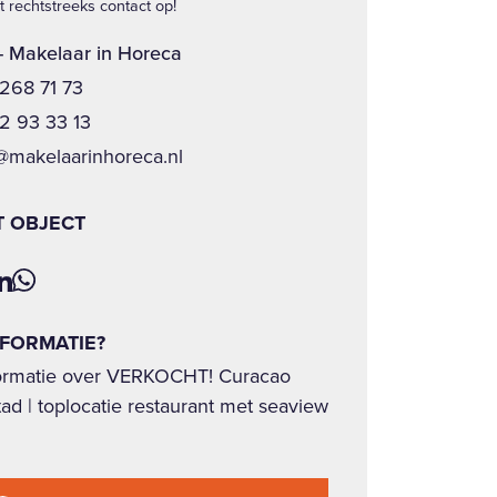
 rechtstreeks contact op!
- Makelaar in Horeca
 268 71 73
2 93 33 13
@makelaarinhoreca.nl
T OBJECT
NFORMATIE?
ormatie over VERKOCHT! Curacao
ad | toplocatie restaurant met seaview