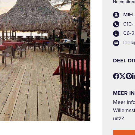
Neem direct
MIH 
010-
06-2
loek
DEEL DI
MEER I
Meer inf
Willemsst
uitz?