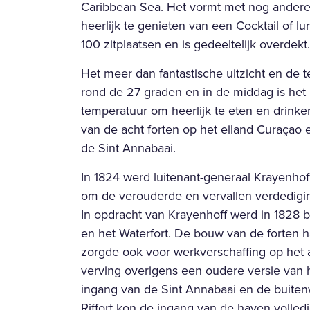
Caribbean Sea. Het vormt met nog andere 
heerlijk te genieten van een Cocktail of lun
100 zitplaatsen en is gedeeltelijk overdekt.
Het meer dan fantastische uitzicht en de 
rond de 27 graden en in de middag is het
temperatuur om heerlijk te eten en drinken
van de acht forten op het eiland Curaçao 
de Sint Annabaai.
In 1824 werd luitenant-generaal Krayenho
om de verouderde en vervallen verdedigi
In opdracht van Krayenhoff werd in 1828 
en het Waterfort. De bouw van de forten ha
zorgde ook voor werkverschaffing op het 
verving overigens een oudere versie van h
ingang van de Sint Annabaai en de buite
Riffort kon de ingang van de haven volle