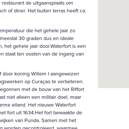
restaurant de uitgaansplaats om
ch of diner. Het buiten terras heeft ca.
temperatuur die het gehele jaar zo
 meestal 30 graden dus en ideale
, het gehele jaar door.Waterfort is een
en staat ten oosten van de ingang van
ff door koning Willem I aangewezen
ngswerken op Curaçao te verbeteren.
begonnen met de bouw van het Riffort
d niet alleen een militair doel, maar
arme eiland. Het nieuwe Waterfort
et fort uit 1634.Het fort bewaakte de
nwijken van Punda. Samen met het
dig worden gecontroleerd, waarmee