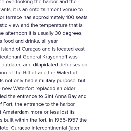
race overlooking the harbor and the
ants, it is an entertainment venue to
oor terrace has approximately 100 seats
stic view and the temperature that is
e afternoon it is usually 30 degrees,
s food and drinks, all year
e island of Curaçao and is located east
 Lieutenant General Krayenhoff was
e outdated and dilapidated defenses on
on of the Riffort and the Waterfort
ts not only had a military purpose, but
e new Waterfort replaced an older
rded the entrance to Sint Anna Bay and
f Fort, the entrance to the harbor
rt Amsterdam more or less lost its
s built within the fort. In 1955-1957 the
tel Curacao Intercontinental (later