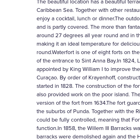
The beautiful location has a beautiful ter
Caribbean Sea. Together with other restaur
enjoy a cocktail, lunch or dinner.The outd
and is partly covered. The more than fanta
around 27 degrees all year round and in th
making it an ideal temperature for deliciou
round.Waterfort is one of eight forts on th
of the entrance to Sint Anna Bay.In 1824,
appointed by King William I to improve th
Curaçao. By order of Krayenhoff, constructi
started in 1828. The construction of the for
also provided work on the poor island. Th
version of the fort from 1634.The fort gua
the suburbs of Punda. Together with the Ri
could be fully controlled, meaning that Fo
function.In 1858, the Willem III Barracks wa
barracks were demolished again and the Ho