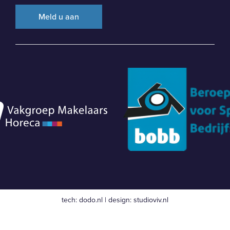
tech:
dodo.nl
|
design:
studioviv.nl