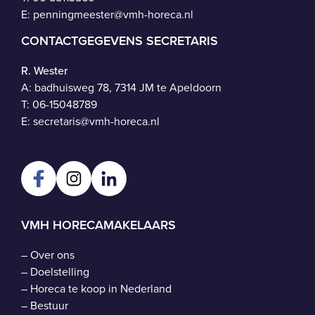
E:
penningmeester@vmh-horeca.nl
CONTACTGEGEVENS SECRETARIS
R. Wester
A: badhuisweg 78, 7314 JM te Apeldoorn
T:
06-15048789
E:
secretaris@vmh-horeca.nl
VMH HORECAMAKELAARS
–
Over ons
–
Doelstelling
–
Horeca te koop in Nederland
–
Bestuur