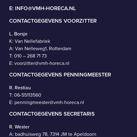
E:
INFO@VMH-HORECA.NL
CONTACTGEGEVENS VOORZITTER
L. Borsje
K: Van Nellefabriek
A: Van Nelleweg1, Rotterdam
T: 010 – 268 71 73
E:
voorzitter@vmh-horeca.nl
CONTACTGEGEVENS PENNINGMEESTER
R. Restiau
T:
06-55113560
E:
penningmeester@vmh-horeca.nl
CONTACTGEGEVENS SECRETARIS
R. Wester
A: badhuisweg 78, 7314 JM te Apeldoorn