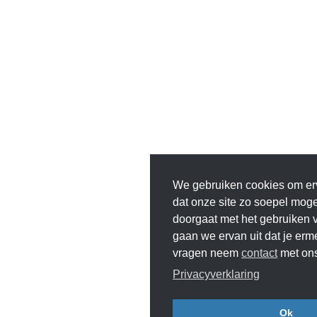
We gebruiken cookies om er
dat onze site zo soepel mogeli
doorgaat met het gebruiken v
gaan we ervan uit dat je erm
vragen neem
contact
met ons
Privacyverklaring
Ok