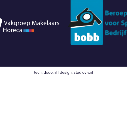
tech:
dodo.nl
|
design:
studioviv.nl