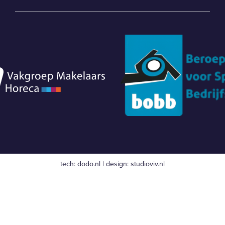
tech:
dodo.nl
|
design:
studioviv.nl