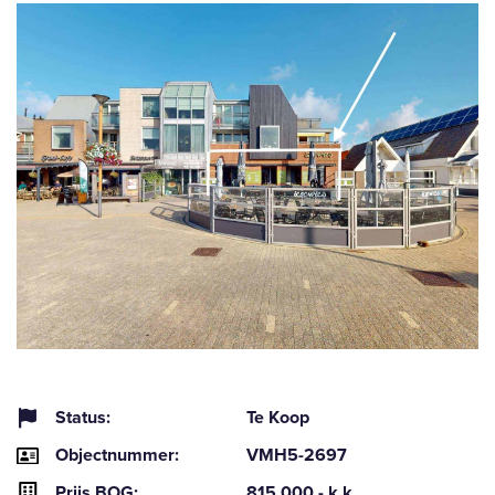
Status:
Te Koop
Objectnummer:
VMH5-2697
Prijs BOG:
815.000,- k.k.