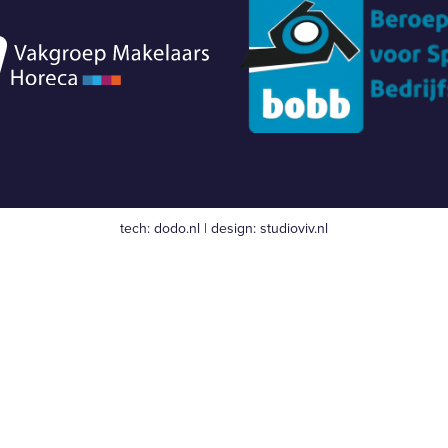
tech:
dodo.nl
|
design:
studioviv.nl