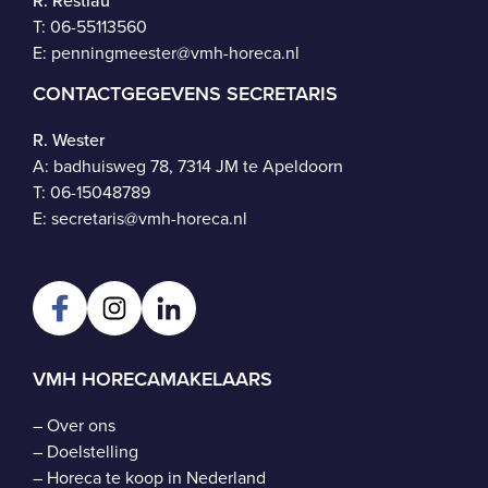
R. Restiau
T:
06-55113560
E:
penningmeester@vmh-horeca.nl
CONTACTGEGEVENS SECRETARIS
R. Wester
A: badhuisweg 78, 7314 JM te Apeldoorn
T:
06-15048789
E:
secretaris@vmh-horeca.nl
VMH HORECAMAKELAARS
–
Over ons
–
Doelstelling
–
Horeca te koop in Nederland