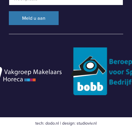
tech:
dodo.nl
|
design:
studioviv.nl