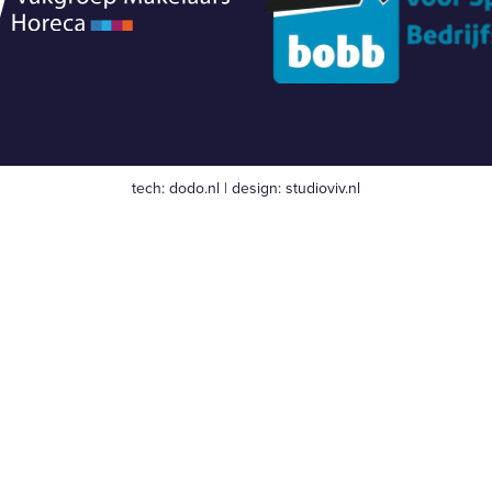
tech:
dodo.nl
|
design:
studioviv.nl