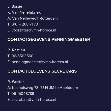
L. Borsje
K: Van Nellefabriek
A: Van Nelleweg1, Rotterdam
T: 010 – 268 71 73
E:
voorzitter@vmh-horeca.nl
CONTACTGEGEVENS PENNINGMEESTER
R. Restiau
T:
06-55113560
E:
penningmeester@vmh-horeca.nl
CONTACTGEGEVENS SECRETARIS
R. Wester
A: badhuisweg 78, 7314 JM te Apeldoorn
T:
06-15048789
E:
secretaris@vmh-horeca.nl