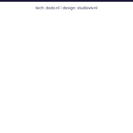
tech:
dodo.nl
|
design:
studioviv.nl