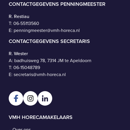
CONTACTGEGEVENS PENNINGMEESTER
R. Restiau
T:
06-55113560
E:
penningmeester@vmh-horeca.nl
CONTACTGEGEVENS SECRETARIS
R. Wester
A: badhuisweg 78, 7314 JM te Apeldoorn
T:
06-15048789
E:
secretaris@vmh-horeca.nl
VMH HORECAMAKELAARS
–
Over ons