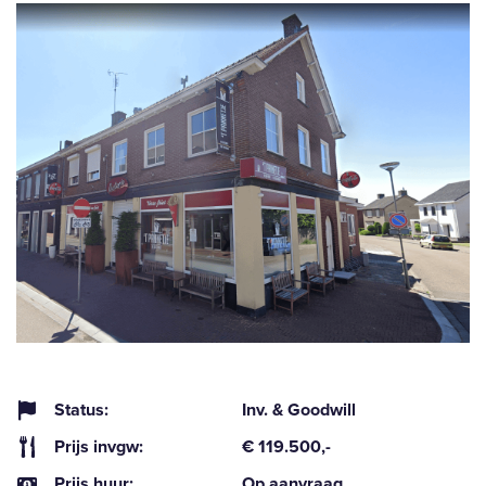
Status:
Inv. & Goodwill
Prijs invgw:
€ 119.500,-
Prijs huur:
Op aanvraag