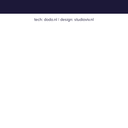
tech:
dodo.nl
|
design:
studioviv.nl