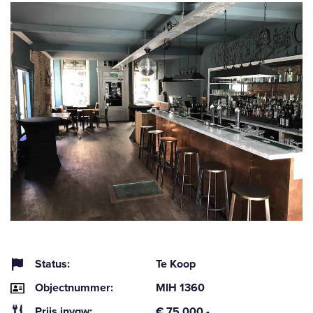
Status:
Te Koop
Objectnummer:
MIH 1360
Prijs invgw:
€ 75.000,-