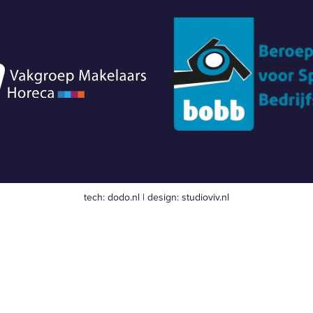
tech:
dodo.nl
|
design:
studioviv.nl