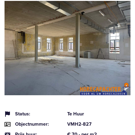
Status:
Te Huur
Objectnummer:
VMH2-827
Prijs huur:
€ 70,- per m2