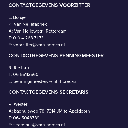
CONTACTGEGEVENS VOORZITTER
L. Borsje
K: Van Nellefabriek
A: Van Nelleweg1, Rotterdam
T: 010 – 268 71 73
E:
voorzitter@vmh-horeca.nl
CONTACTGEGEVENS PENNINGMEESTER
R. Restiau
T:
06-55113560
E:
penningmeester@vmh-horeca.nl
CONTACTGEGEVENS SECRETARIS
R. Wester
A: badhuisweg 78, 7314 JM te Apeldoorn
T:
06-15048789
E:
secretaris@vmh-horeca.nl