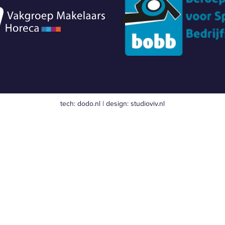
tech:
dodo.nl
|
design:
studioviv.nl