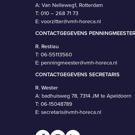
A: Van Nelleweg1, Rotterdam
T: 010 – 268 71 73
E:
voorzitter@vmh-horeca.nl
CONTACTGEGEVENS PENNINGMEESTE
R. Restiau
T:
06-55113560
E:
penningmeester@vmh-horeca.nl
CONTACTGEGEVENS SECRETARIS
R. Wester
A: badhuisweg 78, 7314 JM te Apeldoorn
T:
06-15048789
E:
secretaris@vmh-horeca.nl