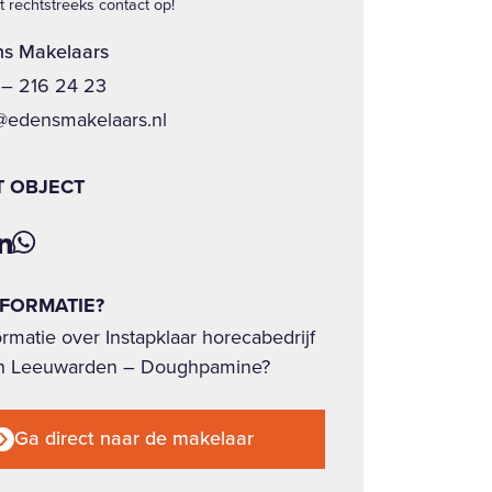
 rechtstreeks contact op!
s Makelaars
– 216 24 23
@edensmakelaars.nl
T OBJECT
NFORMATIE?
rmatie over Instapklaar horecabedrijf
in Leeuwarden – Doughpamine?
Ga direct naar de makelaar