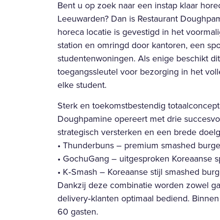
Bent u op zoek naar een instap klaar hore
Leeuwarden? Dan is Restaurant Doughpa
horeca locatie is gevestigd in het voorma
station en omringd door kantoren, een spo
studentenwoningen. Als enige beschikt dit
toegangssleutel voor bezorging in het vol
elke student.
Sterk en toekomstbestendig totaalconcept
Doughpamine opereert met drie succesvol
strategisch versterken en een brede doel
• Thunderbuns – premium smashed burge
• GochuGang – uitgesproken Koreaanse spe
• K‑Smash – Koreaanse stijl smashed burg
Dankzij deze combinatie worden zowel gast
delivery‑klanten optimaal bediend. Binnen 
60 gasten.