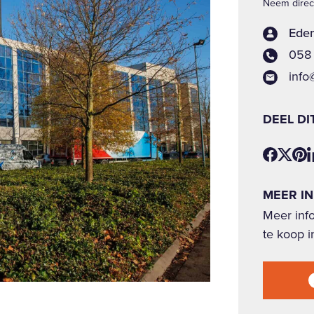
Neem direct
Eden
058 
info
DEEL DI
MEER I
Meer info
te koop 