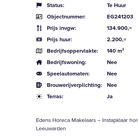
Status:
Te Huur
Objectnummer:
EG241203
Prijs invgw:
134.900,=
Prijs huur:
2.200,=
Bedrijfsoppervlakte:
140 m²
Bedrijfswoning:
Nee
Speelautomaten:
Nee
Brouwerijverplichting:
Nee
Terras:
Ja
Edens Horeca Makelaars – Instapklaar hore
Leeuwarden