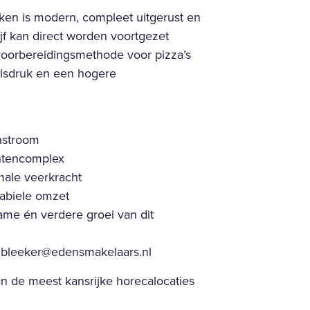
uken is modern, compleet uitgerust en
ijf kan direct worden voortgezet
 voorbereidingsmethode voor pizza’s
elsdruk en een hogere
nstroom
ntencomplex
ale veerkracht
tabiele omzet
ame én verdere groei van dit
of.bleeker@edensmakelaars.nl
 de meest kansrijke horecalocaties