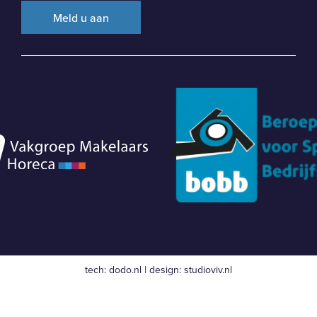
tech:
dodo.nl
|
design:
studioviv.nl