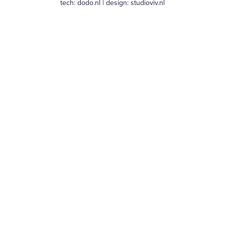
tech:
dodo.nl
|
design:
studioviv.nl