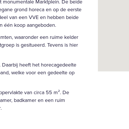
het monumentale Marktplein. De beide
begane grond horeca en op de eerste
rdeel van een VVE en hebben beide
in één koop aangeboden.
uimten, waaronder een ruime kelder
groep is gesitueerd. Tevens is hier
. Daarbij heeft het horecagedeelte
 pand, welke voor een gedeelte op
ppervlakte van circa 55 m². De
kamer, badkamer en een ruim
.