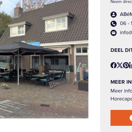
Neem direct
ABéM
06 -
info
DEEL DI
MEER I
Meer inf
Horecapa