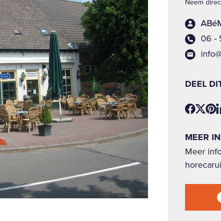
Neem direct
ABéM
06 -
info
DEEL DI
MEER I
Meer inf
horecaru