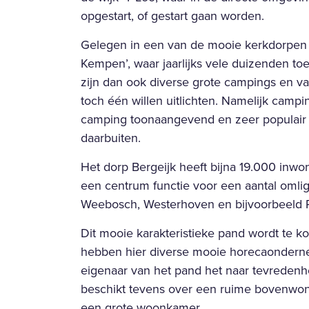
opgestart, of gestart gaan worden.
Gelegen in een van de mooie kerkdorpen i
Kempen’, waar jaarlijks vele duizenden to
zijn dan ook diverse grote campings en v
toch één willen uitlichten. Namelijk campi
camping toonaangevend en zeer populair 
daarbuiten.
Het dorp Bergeijk heeft bijna 19.000 inwo
een centrum functie voor een aantal omli
Weebosch, Westerhoven en bijvoorbeeld 
Dit mooie karakteristieke pand wordt te 
hebben hier diverse mooie horecaondern
eigenaar van het pand het naar tevreden
beschikt tevens over een ruime bovenwon
een grote woonkamer.