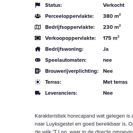
Status:
Verkocht
Perceeloppervlakte:
380 m²
Bedrijfsoppervlakte:
230 m²
Verkoopoppervlakte:
175 m²
Bedrijfswoning:
Ja
Speelautomaten:
nee
Brouwerijverplichting:
Nee
Terras:
Met terras
Leveranciers:
Nee
Karakteristiek horecapand wat gelegen is
naar Luyksgestel en goed bereikbaar is. O
de wijk ’T Loo, waar in de directe omgevi