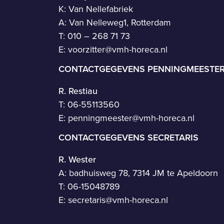
K: Van Nellefabriek
A: Van Nelleweg1, Rotterdam
T: 010 – 268 71 73
E:
voorzitter@vmh-horeca.nl
CONTACTGEGEVENS PENNINGMEESTE
R. Restiau
T:
06-55113560
E:
penningmeester@vmh-horeca.nl
CONTACTGEGEVENS SECRETARIS
R. Wester
A: badhuisweg 78, 7314 JM te Apeldoorn
T:
06-15048789
E:
secretaris@vmh-horeca.nl