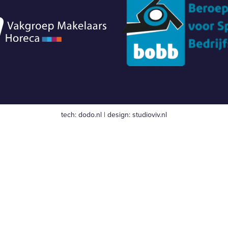
tech:
dodo.nl
|
design:
studioviv.nl