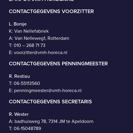
CONTACTGEGEVENS VOORZITTER
L. Borsje
K: Van Nellefabriek
A: Van Nelleweg1, Rotterdam
T: 010 – 268 71 73
E:
voorzitter@vmh-horeca.nl
CONTACTGEGEVENS PENNINGMEESTER
R. Restiau
T:
06-55113560
E:
penningmeester@vmh-horeca.nl
CONTACTGEGEVENS SECRETARIS
R. Wester
A: badhuisweg 78, 7314 JM te Apeldoorn
T:
06-15048789