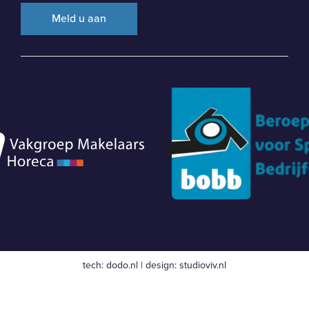
tech:
dodo.nl
|
design:
studioviv.nl