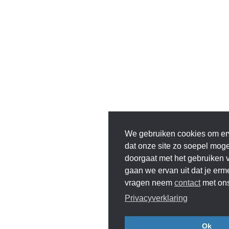
We gebruiken cookies om er
dat onze site zo soepel mogeli
doorgaat met het gebruiken v
gaan we ervan uit dat je erm
vragen neem
contact
met ons
Privacyverklaring
Ok