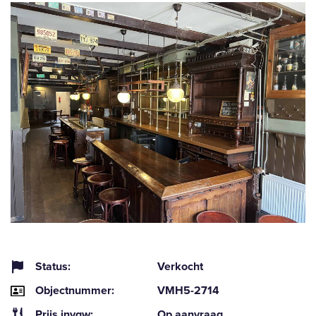
Status:
Verkocht
Objectnummer:
VMH5-2714
Prijs invgw:
Op aanvraag