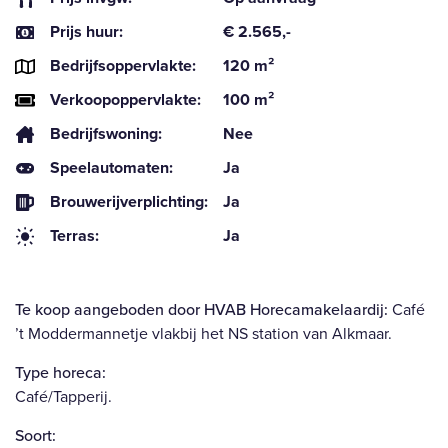
Prijs huur:
€ 2.565,-
Bedrijfsoppervlakte:
120 m²
Verkoopoppervlakte:
100 m²
Bedrijfswoning:
Nee
Speelautomaten:
Ja
Brouwerijverplichting:
Ja
Terras:
Ja
Te koop aangeboden door HVAB Horecamakelaardij:
Café
’t Moddermannetje vlakbij het NS station van Alkmaar.
Type horeca:
Café/Tapperij.
Soort: