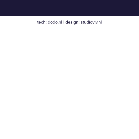
tech:
dodo.nl
|
design:
studioviv.nl