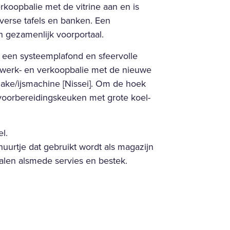
rkoopbalie met de vitrine aan en is
verse tafels en banken. Een
 gezamenlijk voorportaal.
n een systeemplafond en sfeervolle
e werk- en verkoopbalie met de nieuwe
hake/ijsmachine [Nissei]. Om de hoek
e voorbereidingskeuken met grote koel-
l.
huurtje dat gebruikt wordt als magazijn
len alsmede servies en bestek.
e: