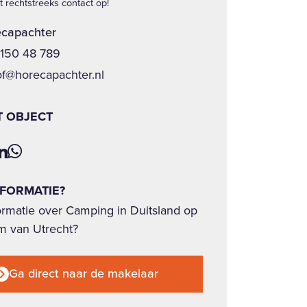
 rechtstreeks contact op!
capachter
 150 48 789
of@horecapachter.nl
T OBJECT
NFORMATIE?
ormatie over Camping in Duitsland op
m van Utrecht?
Ga direct naar de makelaar