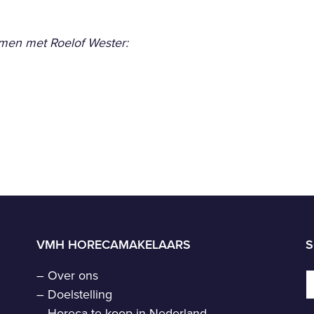
emen met Roelof Wester:
VMH HORECAMAKELAARS
S
–
Over ons
–
Doelstelling
–
Horeca te koop in Nederland