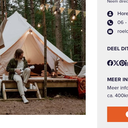
Neem direct
Hore
06 -
roel
DEEL DI
MEER I
Meer inf
ca. 400k