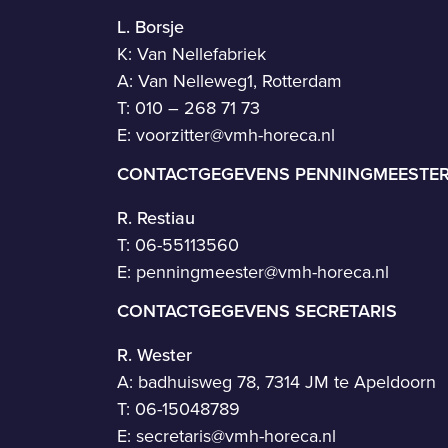
L. Borsje
K: Van Nellefabriek
A: Van Nelleweg1, Rotterdam
T: 010 – 268 71 73
E:
voorzitter@vmh-horeca.nl
CONTACTGEGEVENS PENNINGMEESTE
R. Restiau
T:
06-55113560
E:
penningmeester@vmh-horeca.nl
CONTACTGEGEVENS SECRETARIS
R. Wester
A: badhuisweg 78, 7314 JM te Apeldoorn
T:
06-15048789
E:
secretaris@vmh-horeca.nl