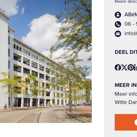
Neem direct
ABéM
06 -
info
DEEL DI
MEER I
Meer inf
Witte Da