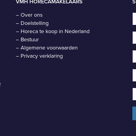
VMH HORECAMAKELAARS
S
–
Over ons
–
Doelstelling
–
Horeca te koop in Nederland
–
Bestuur
–
Algemene voorwaarden
–
Privacy verklaring
R