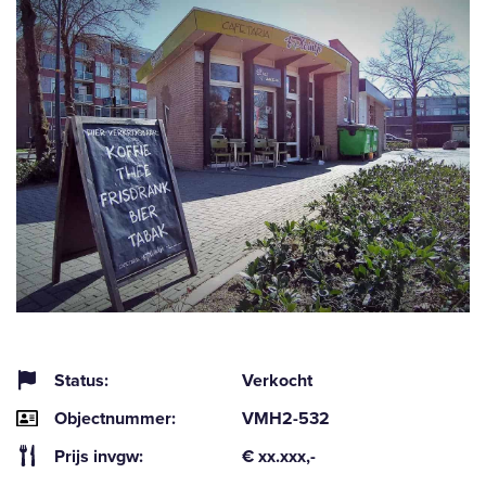
Status:
Verkocht
Objectnummer:
VMH2-532
Prijs invgw:
€ xx.xxx,-