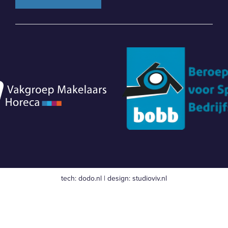
tech:
dodo.nl
|
design:
studioviv.nl