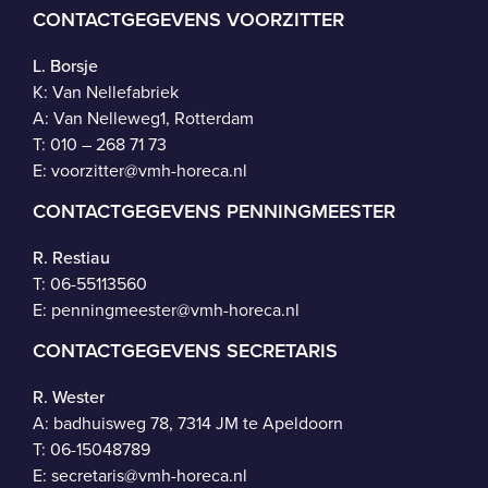
CONTACTGEGEVENS VOORZITTER
L. Borsje
K: Van Nellefabriek
A: Van Nelleweg1, Rotterdam
T: 010 – 268 71 73
E:
voorzitter@vmh-horeca.nl
CONTACTGEGEVENS PENNINGMEESTER
R. Restiau
T:
06-55113560
E:
penningmeester@vmh-horeca.nl
CONTACTGEGEVENS SECRETARIS
R. Wester
A: badhuisweg 78, 7314 JM te Apeldoorn
T:
06-15048789
E:
secretaris@vmh-horeca.nl