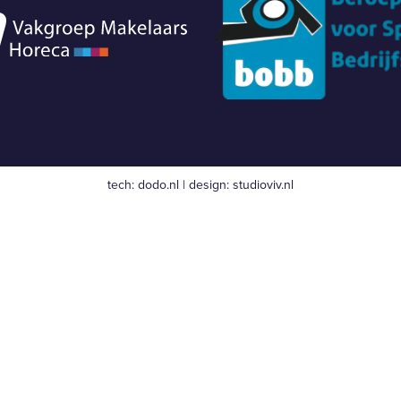
tech:
dodo.nl
|
design:
studioviv.nl