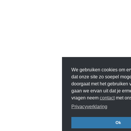
We gebruiken cookies om er
dat onze site zo soepel mogeli
doorgaat met het gebruiken v
gaan we ervan uit dat je erm
vragen neem
contact
met ons
Privacyverklaring
Ok