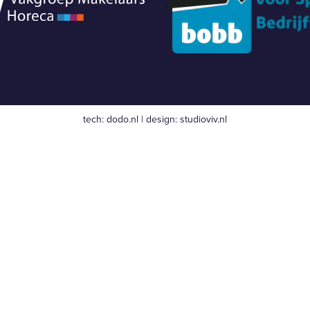
tech:
dodo.nl
|
design:
studioviv.nl