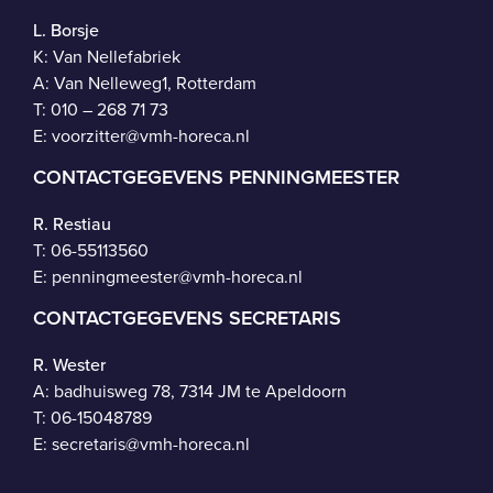
L. Borsje
K: Van Nellefabriek
A: Van Nelleweg1, Rotterdam
T: 010 – 268 71 73
E:
voorzitter@vmh-horeca.nl
CONTACTGEGEVENS PENNINGMEESTER
R. Restiau
T:
06-55113560
E:
penningmeester@vmh-horeca.nl
CONTACTGEGEVENS SECRETARIS
R. Wester
A: badhuisweg 78, 7314 JM te Apeldoorn
T:
06-15048789
E:
secretaris@vmh-horeca.nl