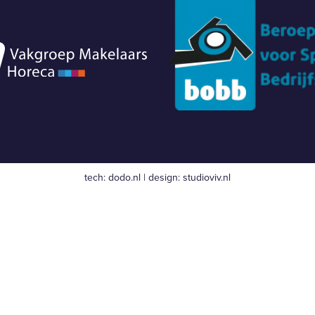
tech:
dodo.nl
|
design:
studioviv.nl