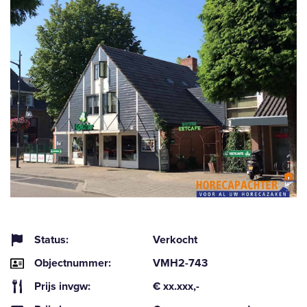
Status:
Verkocht
Objectnummer:
VMH2-743
Prijs invgw:
€ xx.xxx,-