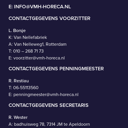
E:
INFO@VMH-HORECA.NL
CONTACTGEGEVENS VOORZITTER
L. Borsje
K: Van Nellefabriek
A: Van Nelleweg1, Rotterdam
T: 010 – 268 71 73
E:
voorzitter@vmh-horeca.nl
CONTACTGEGEVENS PENNINGMEESTER
R. Restiau
T:
06-55113560
E:
penningmeester@vmh-horeca.nl
CONTACTGEGEVENS SECRETARIS
R. Wester
A: badhuisweg 78, 7314 JM te Apeldoorn