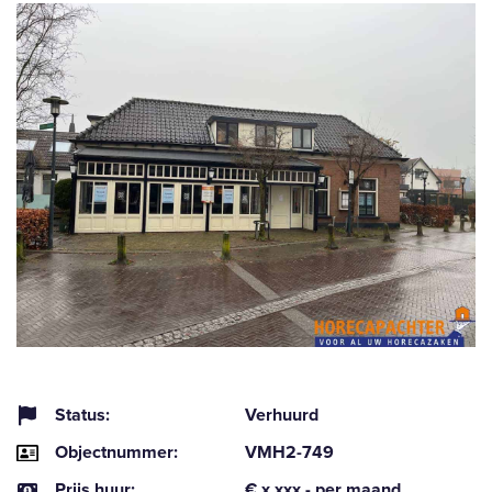
Status:
Verhuurd
Objectnummer:
VMH2-749
Prijs huur:
€ x.xxx,- per maand