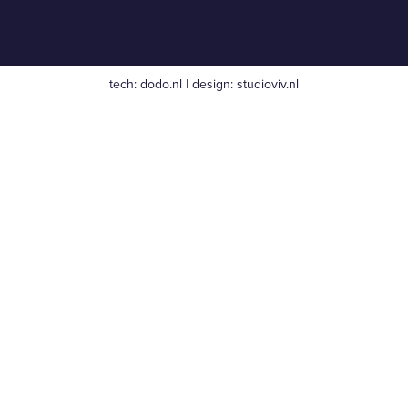
tech:
dodo.nl
|
design:
studioviv.nl