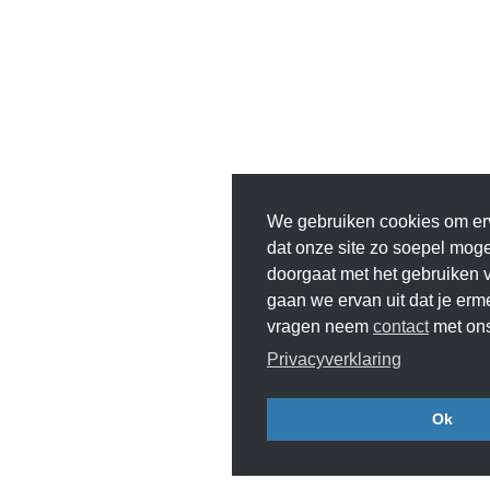
We gebruiken cookies om er
dat onze site zo soepel mogeli
doorgaat met het gebruiken v
gaan we ervan uit dat je erm
vragen neem
contact
met ons
Privacyverklaring
Ok