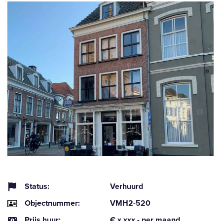
Status:
Verhuurd
Objectnummer:
VMH2-520
Prijs huur:
€ x.xxx,- per maand