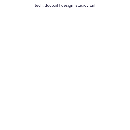
tech:
dodo.nl
|
design:
studioviv.nl