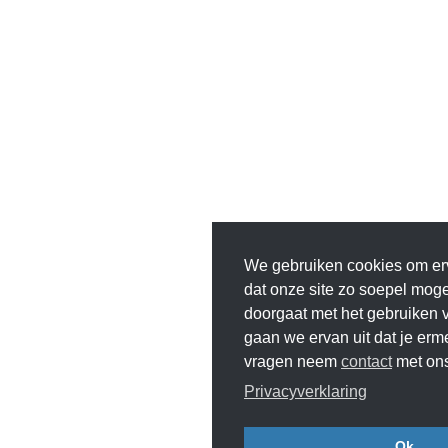
We gebruiken cookies om er
dat onze site zo soepel mogeli
doorgaat met het gebruiken v
gaan we ervan uit dat je erm
vragen neem
contact
met ons
Privacyverklaring
Ok