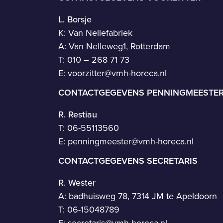
L. Borsje
K: Van Nellefabriek
A: Van Nelleweg1, Rotterdam
T: 010 – 268 71 73
E:
voorzitter@vmh-horeca.nl
CONTACTGEGEVENS PENNINGMEESTE
R. Restiau
T:
06-55113560
E:
penningmeester@vmh-horeca.nl
CONTACTGEGEVENS SECRETARIS
R. Wester
A: badhuisweg 78, 7314 JM te Apeldoorn
T:
06-15048789
E:
secretaris@vmh-horeca.nl