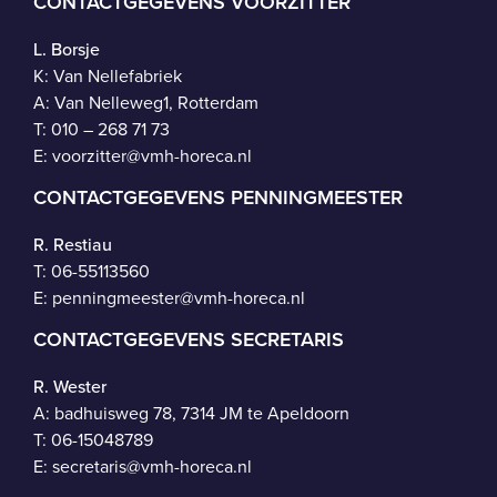
CONTACTGEGEVENS VOORZITTER
L. Borsje
K: Van Nellefabriek
A: Van Nelleweg1, Rotterdam
T: 010 – 268 71 73
E:
voorzitter@vmh-horeca.nl
CONTACTGEGEVENS PENNINGMEESTER
R. Restiau
T:
06-55113560
E:
penningmeester@vmh-horeca.nl
CONTACTGEGEVENS SECRETARIS
R. Wester
A: badhuisweg 78, 7314 JM te Apeldoorn
T:
06-15048789
E:
secretaris@vmh-horeca.nl