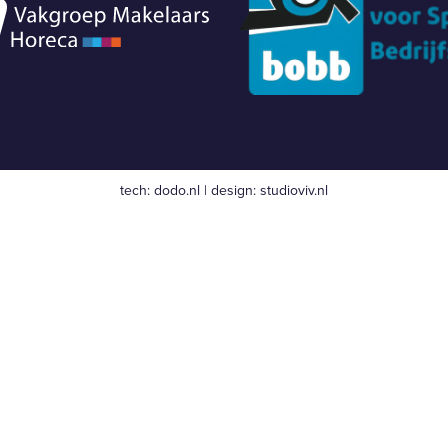
tech:
dodo.nl
|
design:
studioviv.nl