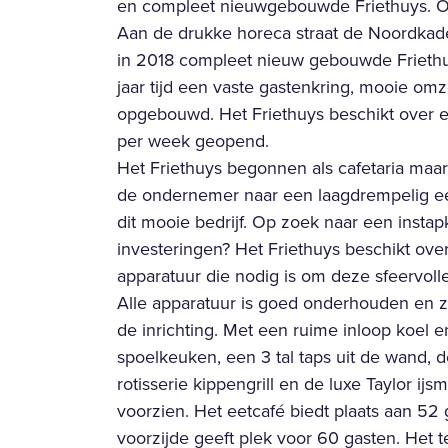
en compleet nieuwgebouwde Friethuys. Opt
Aan de drukke horeca straat de Noordkad
in 2018 compleet nieuw gebouwde Friethuy
jaar tijd een vaste gastenkring, mooie om
opgebouwd. Het Friethuys beschikt over e
per week geopend.
Het Friethuys begonnen als cafetaria maa
de ondernemer naar een laagdrempelig eetc
dit mooie bedrijf. Op zoek naar een inst
investeringen? Het Friethuys beschikt ov
apparatuur die nodig is om deze sfeervolle
Alle apparatuur is goed onderhouden en zie
de inrichting. Met een ruime inloop koel 
spoelkeuken, een 3 tal taps uit de wand, d
rotisserie kippengrill en de luxe Taylor i
voorzien. Het eetcafé biedt plaats aan 52 
voorzijde geeft plek voor 60 gasten. Het t