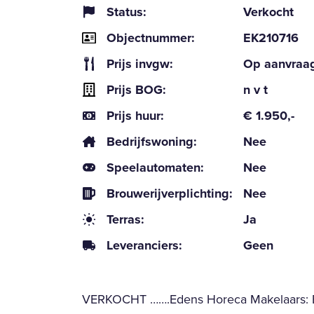
Status:
Verkocht
Objectnummer:
EK210716
Prijs invgw:
Op aanvraa
Prijs BOG:
n v t
Prijs huur:
€ 1.950,-
Bedrijfswoning:
Nee
Speelautomaten:
Nee
Brouwerijverplichting:
Nee
Terras:
Ja
Leveranciers:
Geen
VERKOCHT …….Edens Horeca Makelaars: Ee