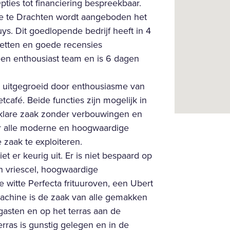
ies tot financiering bespreekbaar.
e te Drachten wordt aangeboden het
s. Dit goedlopende bedrijf heeft in 4
zetten en goede recensies
en enthousiast team en is 6 dagen
r uitgegroeid door enthousiasme van
afé. Beide functies zijn mogelijk in
apklare zaak zonder verbouwingen en
er alle moderne en hoogwaardige
 zaak te exploiteren.
t er keurig uit. Er is niet bespaard op
en vriescel, hoogwaardige
e witte Perfecta frituuroven, een Ubert
jsmachine is de zaak van alle gemakken
gasten en op het terras aan de
erras is gunstig gelegen en in de