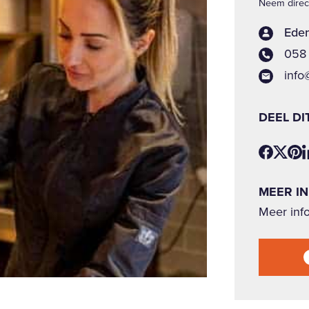
Neem direct
Eden
058 
info
DEEL DI
MEER I
Meer info