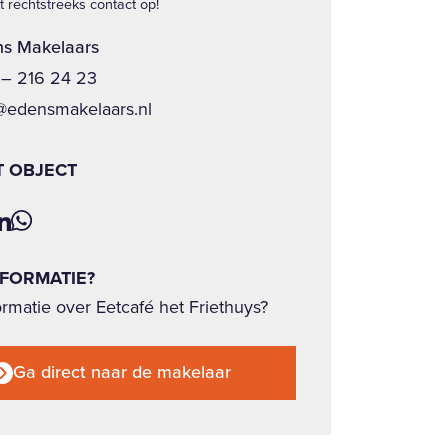
 rechtstreeks contact op!
s Makelaars
– 216 24 23
@edensmakelaars.nl
T OBJECT
NFORMATIE?
rmatie over Eetcafé het Friethuys?
Ga direct naar de makelaar