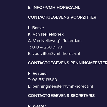
E:
INFO@VMH-HORECA.NL
CONTACTGEGEVENS VOORZITTER
L. Borsje
K: Van Nellefabriek
A: Van Nelleweg1, Rotterdam
T: 010 – 268 71 73
E:
voorzitter@vmh-horeca.nl
CONTACTGEGEVENS PENNINGMEESTE
R. Restiau
T:
06-55113560
E:
penningmeester@vmh-horeca.nl
CONTACTGEGEVENS SECRETARIS
R. Wester