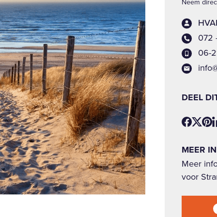
Neem direct
HVAB
072 
06-2
info
DEEL DI
MEER I
Meer inf
voor Stra