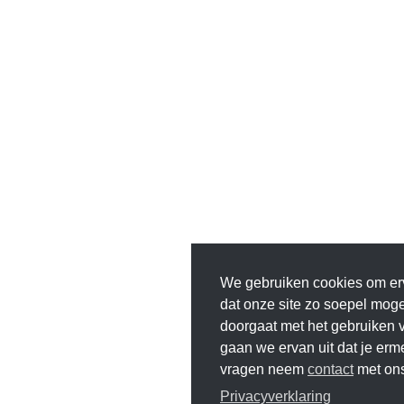
We gebruiken cookies om er
dat onze site zo soepel mogeli
doorgaat met het gebruiken v
gaan we ervan uit dat je erm
vragen neem
contact
met ons
Privacyverklaring