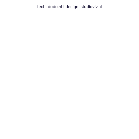
tech:
dodo.nl
|
design:
studioviv.nl