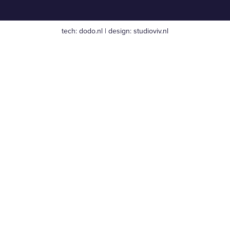
tech:
dodo.nl
|
design:
studioviv.nl