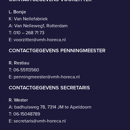
L. Borsje
K: Van Nellefabriek
A: Van Nelleweg1, Rotterdam
T: 010 – 268 71 73
E:
voorzitter@vmh-horeca.nl
CONTACTGEGEVENS PENNINGMEESTER
R. Restiau
T:
06-55113560
E:
penningmeester@vmh-horeca.nl
CONTACTGEGEVENS SECRETARIS
R. Wester
A: badhuisweg 78, 7314 JM te Apeldoorn
T:
06-15048789
E:
secretaris@vmh-horeca.nl