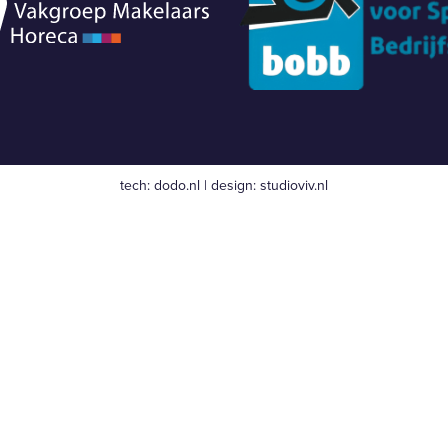
tech:
dodo.nl
|
design:
studioviv.nl