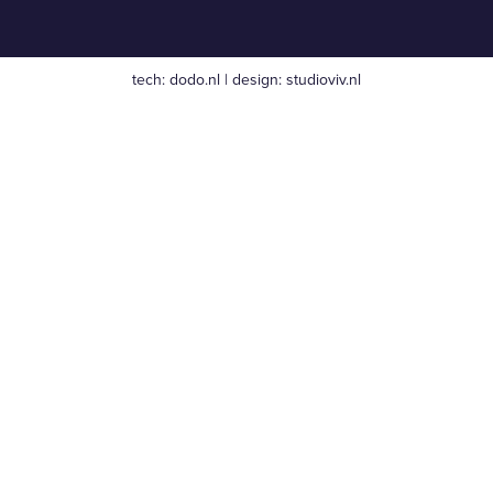
tech:
dodo.nl
|
design:
studioviv.nl