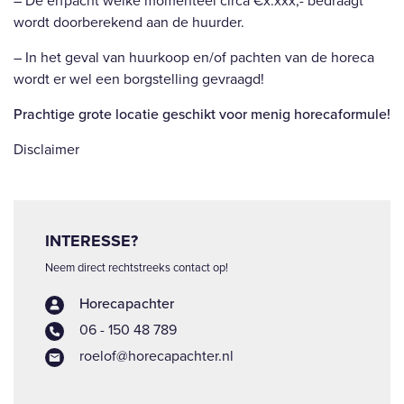
– De erfpacht welke momenteel circa €x.xxx,- bedraagt
wordt doorberekend aan de huurder.
– In het geval van huurkoop en/of pachten van de horeca
wordt er wel een borgstelling gevraagd!
Prachtige grote locatie geschikt voor menig horecaformule!
Disclaimer
INTERESSE?
Neem direct rechtstreeks contact op!
Horecapachter
06 - 150 48 789
roelof@horecapachter.nl