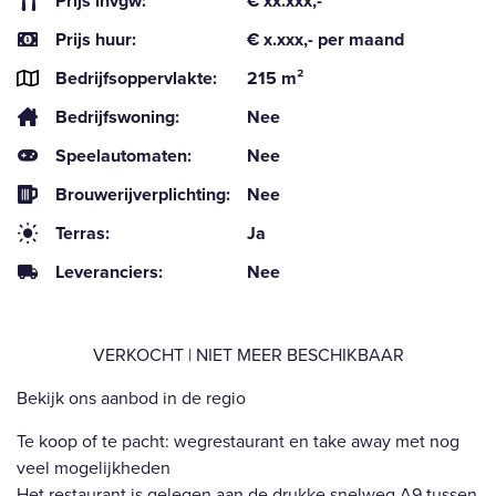
Prijs invgw:
€ xx.xxx,-
Prijs huur:
€ x.xxx,- per maand
Bedrijfsoppervlakte:
215 m²
Bedrijfswoning:
Nee
Speelautomaten:
Nee
Brouwerijverplichting:
Nee
Terras:
Ja
Leveranciers:
Nee
VERKOCHT | NIET MEER BESCHIKBAAR
Bekijk ons aanbod in de regio
Te koop of te pacht: wegrestaurant en take away met nog
veel mogelijkheden
Het restaurant is gelegen aan de drukke snelweg A9 tussen