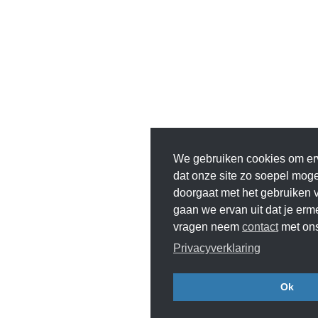
We gebruiken cookies om er
dat onze site zo soepel mogeli
doorgaat met het gebruiken v
gaan we ervan uit dat je erm
vragen neem
contact
met ons
Privacyverklaring
Ok