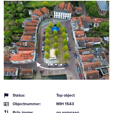
Status:
Top object
Objectnummer:
MIH 1543
Prijs invgw:
op aanvraag