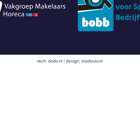
tech:
dodo.nl
|
design:
studioviv.nl