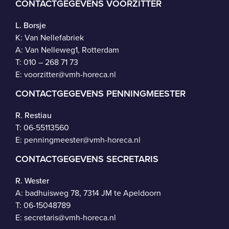
CONTACTGEGEVENS VOORZITTER
L. Borsje
K: Van Nellefabriek
A: Van Nelleweg1, Rotterdam
T: 010 – 268 71 73
E:
voorzitter@vmh-horeca.nl
CONTACTGEGEVENS PENNINGMEESTER
R. Restiau
T:
06-55113560
E:
penningmeester@vmh-horeca.nl
CONTACTGEGEVENS SECRETARIS
R. Wester
A: badhuisweg 78, 7314 JM te Apeldoorn
T:
06-15048789
E:
secretaris@vmh-horeca.nl