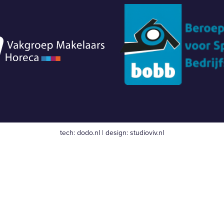
tech:
dodo.nl
|
design:
studioviv.nl