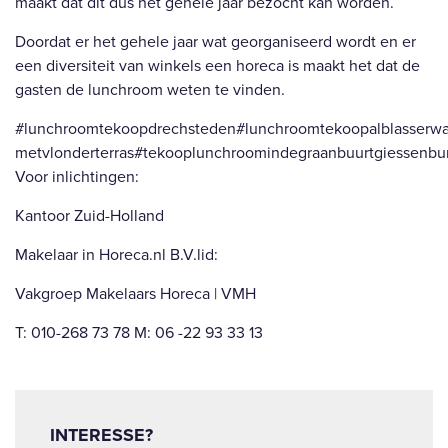
maakt dat dit dus het gehele jaar bezocht kan worden.
Doordat er het gehele jaar wat georganiseerd wordt en er
een diversiteit van winkels een horeca is maakt het dat de
gasten de lunchroom weten te vinden.
#lunchroomtekoopdrechsteden#lunchroomtekoopalblasserw
metvlonderterras#tekooplunchroomindegraanbuurtgiessen
Voor inlichtingen:
Kantoor Zuid-Holland
Makelaar in Horeca.nl B.V.lid:
Vakgroep Makelaars Horeca | VMH
T: 010-268 73 78 M: 06 -22 93 33 13
INTERESSE?