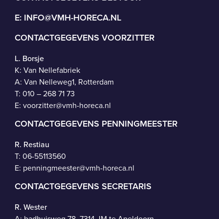
E:
INFO@VMH-HORECA.NL
CONTACTGEGEVENS VOORZITTER
L. Borsje
K: Van Nellefabriek
A: Van Nelleweg1, Rotterdam
T: 010 – 268 71 73
E:
voorzitter@vmh-horeca.nl
CONTACTGEGEVENS PENNINGMEESTER
R. Restiau
T:
06-55113560
E:
penningmeester@vmh-horeca.nl
CONTACTGEGEVENS SECRETARIS
R. Wester
A: badhuisweg 78, 7314 JM te Apeldoorn