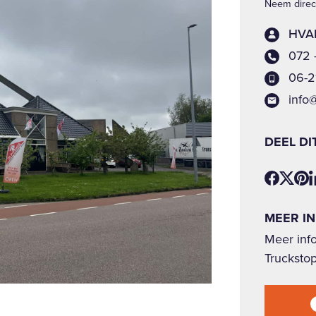
Neem direct
HVAB
072 
06-2
info
DEEL DI
MEER I
Meer inf
Trucksto