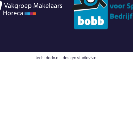
tech:
dodo.nl
|
design:
studioviv.nl