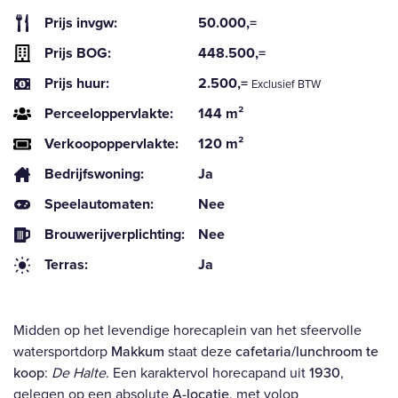
Prijs invgw:
50.000,=
Prijs BOG:
448.500,=
Prijs huur:
2.500,=
Exclusief BTW
Perceeloppervlakte:
144 m²
Verkoopoppervlakte:
120 m²
Bedrijfswoning:
Ja
Speelautomaten:
Nee
Brouwerijverplichting:
Nee
Terras:
Ja
Midden op het levendige horecaplein van het sfeervolle
watersportdorp
Makkum
staat deze
cafetaria/lunchroom te
koop
:
De Halte
. Een karaktervol horecapand uit
1930
,
gelegen op een absolute
A-locatie
, met volop