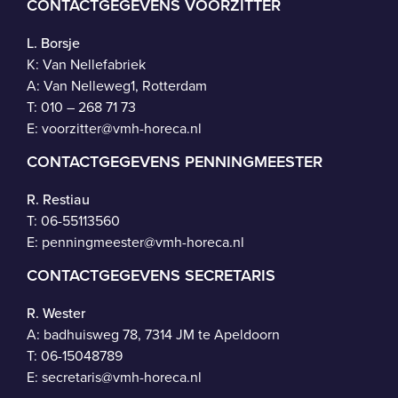
CONTACTGEGEVENS VOORZITTER
L. Borsje
K: Van Nellefabriek
A: Van Nelleweg1, Rotterdam
T: 010 – 268 71 73
E:
voorzitter@vmh-horeca.nl
CONTACTGEGEVENS PENNINGMEESTER
R. Restiau
T:
06-55113560
E:
penningmeester@vmh-horeca.nl
CONTACTGEGEVENS SECRETARIS
R. Wester
A: badhuisweg 78, 7314 JM te Apeldoorn
T:
06-15048789
E:
secretaris@vmh-horeca.nl