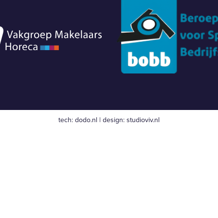
tech:
dodo.nl
|
design:
studioviv.nl