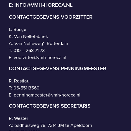
E:
INFO@VMH-HORECA.NL
CONTACTGEGEVENS VOORZITTER
L. Borsje
K: Van Nellefabriek
A: Van Nelleweg1, Rotterdam
T: 010 – 268 71 73
E:
voorzitter@vmh-horeca.nl
CONTACTGEGEVENS PENNINGMEESTER
R. Restiau
T:
06-55113560
E:
penningmeester@vmh-horeca.nl
CONTACTGEGEVENS SECRETARIS
R. Wester
A: badhuisweg 78, 7314 JM te Apeldoorn