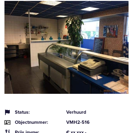
Status:
Verhuurd
Objectnummer:
VMH2-516
Prijs invgw:
€ xx.xxx,-