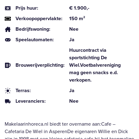
Prijs huur:
€ 1.900,-
Verkoopoppervlakte:
150 m²
Bedrijfswoning:
Nee
Speelautomaten:
Ja
Huurcontract via
sportstichting De
Brouwerijverplichting:
Wiel.Voetbalvereniging
mag geen snacks e.d.
verkopen.
Terras:
Ja
Leveranciers:
Nee
Makelaarinhoreca.nl biedt ter overname aan:Cafe –
Cafetaria De Wiel in AsperenDe eigenaren Willie en Dick
zijn in 1998 met een kleine cafetaria-cafe bij het toenmalige