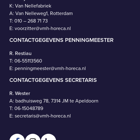
K: Van Nellefabriek
A: Van Nelleweg1, Rotterdam
T: 010 – 268 71 73
E:
voorzitter@vmh-horeca.nl
CONTACTGEGEVENS PENNINGMEESTER
R. Restiau
T:
06-55113560
E:
penningmeester@vmh-horeca.nl
CONTACTGEGEVENS SECRETARIS
R. Wester
A: badhuisweg 78, 7314 JM te Apeldoorn
T:
06-15048789
E:
secretaris@vmh-horeca.nl