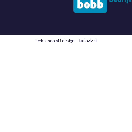
tech:
dodo.nl
|
design:
studioviv.nl