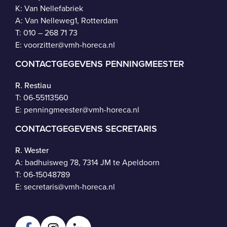
K: Van Nellefabriek
A: Van Nelleweg1, Rotterdam
T: 010 – 268 71 73
E:
voorzitter@vmh-horeca.nl
CONTACTGEGEVENS PENNINGMEESTER
R. Restiau
T:
06-55113560
E:
penningmeester@vmh-horeca.nl
CONTACTGEGEVENS SECRETARIS
R. Wester
A: badhuisweg 78, 7314 JM te Apeldoorn
T:
06-15048789
E:
secretaris@vmh-horeca.nl