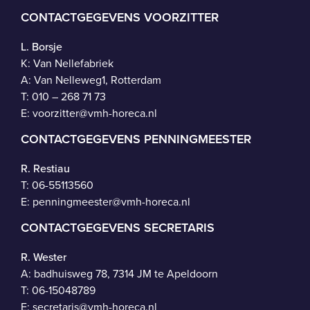
CONTACTGEGEVENS VOORZITTER
L. Borsje
K: Van Nellefabriek
A: Van Nelleweg1, Rotterdam
T: 010 – 268 71 73
E:
voorzitter@vmh-horeca.nl
CONTACTGEGEVENS PENNINGMEESTER
R. Restiau
T:
06-55113560
E:
penningmeester@vmh-horeca.nl
CONTACTGEGEVENS SECRETARIS
R. Wester
A: badhuisweg 78, 7314 JM te Apeldoorn
T:
06-15048789
E:
secretaris@vmh-horeca.nl