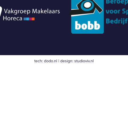
tech:
dodo.nl
|
design:
studioviv.nl