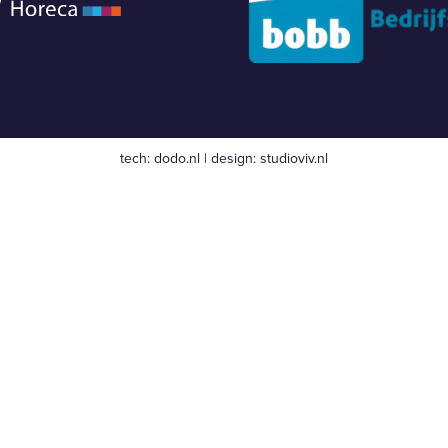
tech:
dodo.nl
|
design:
studioviv.nl