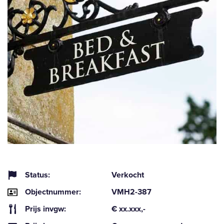
Status:
Verkocht
Objectnummer:
VMH2-387
Prijs invgw:
€ xx.xxx,-