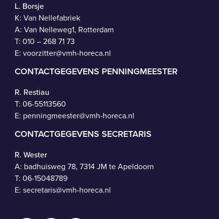
L. Borsje
K: Van Nellefabriek
A: Van Nelleweg1, Rotterdam
T: 010 – 268 71 73
E:
voorzitter@vmh-horeca.nl
CONTACTGEGEVENS PENNINGMEESTER
R. Restiau
T:
06-55113560
E:
penningmeester@vmh-horeca.nl
CONTACTGEGEVENS SECRETARIS
R. Wester
A: badhuisweg 78, 7314 JM te Apeldoorn
T:
06-15048789
E:
secretaris@vmh-horeca.nl